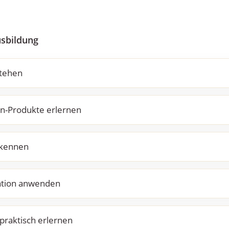
usbildung
stehen
n-Produkte erlernen
rkennen
ation anwenden
 praktisch erlernen