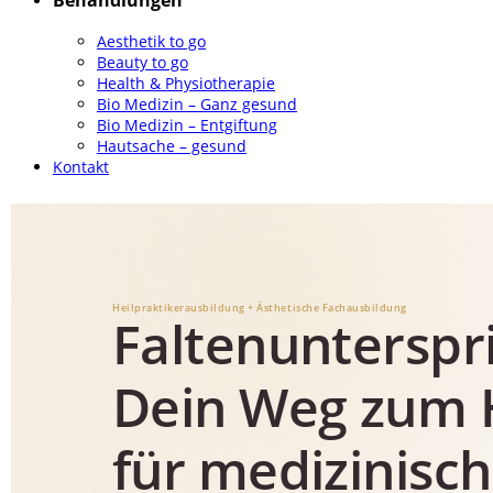
Behandlungen
Aesthetik to go
Beauty to go
Health & Physiotherapie
Bio Medizin – Ganz gesund
Bio Medizin – Entgiftung
Hautsache – gesund
Kontakt
Heilpraktikerausbildung + Ästhetische Fachausbildung
Faltenunterspr
Dein Weg zum H
für medizinisch